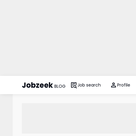
Jobzeek
Job search
Profile
BLOG