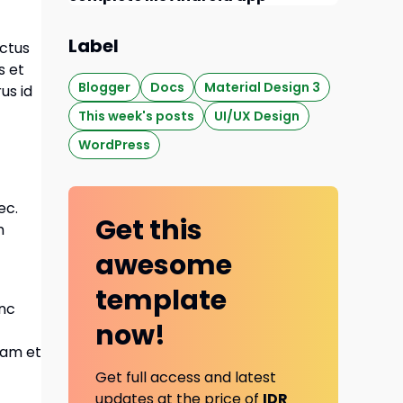
Label
uctus
s et
Blogger
Docs
Material Design 3
us id
This week's posts
UI/UX Design
WordPress
ec.
Get this
m
awesome
template
unc
now!
iam et
Get full access and latest
updates at the price of
IDR