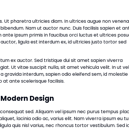
. Ut pharetra ultricies diam. In ultrices augue non venena
m bibendum. Nam ut auctor nunc. Duis facilisis sapien et an
 ante ipsum primis in faucibus orci luctus et ultrices pos
auctor, ligula est interdum ex, id ultricies justo tortor sed
ntum ex auctor. Sed tristique dui sit amet sapien viverra
t. Ut vitae suscipit nulla, sit amet vehicula velit. In ut ve
a gravida interdum, sapien odio eleifend sem, id molestie
at ante scelerisque facilisis.
 Modern Design
 consequat sed. Aliquam vel ipsum nec purus tempus pla
liquet, lacinia odio ac, varius elit. Nam viverra ipsum eu tu
ligula quis nisl varius, nec rhoncus tortor vestibulum. Sed i