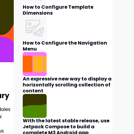
How to Configure Template
Dimensions
How to Configure the Navigation
Menu
An expressive new way to display a
horizontally scrolling collection of
content
ury
dales
i
With the latest stable release, use
Jetpack Compose to build a
us
complete M3 Android app