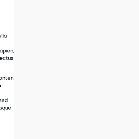
lla
sapien,
lectus
konten
m
 sed
isque