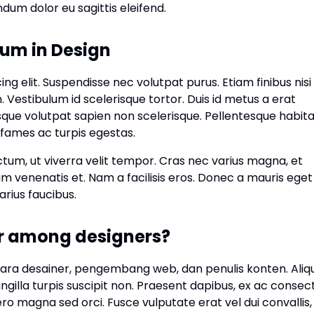
dum dolor eu sagittis eleifend.
sum in Design
g elit. Suspendisse nec volutpat purus. Etiam finibus nisi
Vestibulum id scelerisque tortor. Duis id metus a erat
sque volutpat sapien non scelerisque. Pellentesque habit
 fames ac turpis egestas.
 dictum, ut viverra velit tempor. Cras nec varius magna, et
am venenatis et. Nam a facilisis eros. Donec a mauris eget
arius faucibus.
ar among designers?
para desainer, pengembang web, dan penulis konten. Ali
ingilla turpis suscipit non. Praesent dapibus, ex ac consec
ero magna sed orci. Fusce vulputate erat vel dui convallis,