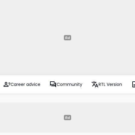
Career advice
Community
RTL Version