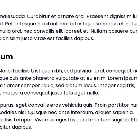
malesuada. Curabitur et ornare orci. Praesent dignissim l
nd. Pellentesque habitant morbi tristique senectus et netu
lla orci, nec convallis elit laoreet et. Nullam posuere pur
ignissim justo vitae est facilisis dapibus.
psum
bi facilisis tristique nibh, sed pulvinar erat consequat n
que quis ante pharetra vulputate at eu enim. Lorem ipsu
 sit amet semper ligula, sed dictum lacus. Integer sagittis,
t metus, a consequat justo felis eget nulla.
purus, eget convallis eros vehicula quis. Proin porttitor n
 sodales nisl. Quisque nec ante interdum, aliquet sapien a,
facilisis tempor. Vivamus egestas condimentum sagittis. Et
icitur dapibus.