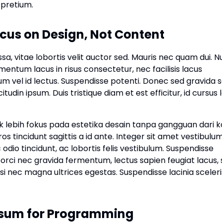
pretium.
cus on Design, Not Content
a, vitae lobortis velit auctor sed. Mauris nec quam dui. Nu
entum lacus in risus consectetur, nec facilisis lacus
rdum vel id lectus. Suspendisse potenti. Donec sed gravida 
tudin ipsum. Duis tristique diam et est efficitur, id cursus 
lebih fokus pada estetika desain tanpa gangguan dari 
s tincidunt sagittis a id ante. Integer sit amet vestibulu
c odio tincidunt, ac lobortis felis vestibulum. Suspendisse
, orci nec gravida fermentum, lectus sapien feugiat lacus,
 nisi nec magna ultrices egestas. Suspendisse lacinia sceler
psum for Programming