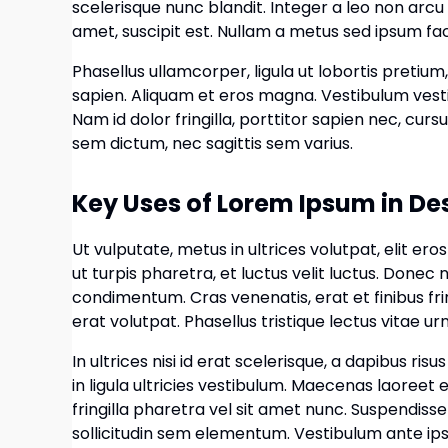
scelerisque nunc blandit. Integer a leo non arcu 
amet, suscipit est. Nullam a metus sed ipsum facili
Phasellus ullamcorper, ligula ut lobortis pretium,
sapien. Aliquam et eros magna. Vestibulum ves
Nam id dolor fringilla, porttitor sapien nec, curs
sem dictum, nec sagittis sem varius.
Key Uses of Lorem Ipsum in De
Ut vulputate, metus in ultrices volutpat, elit ero
ut turpis pharetra, et luctus velit luctus. Done
condimentum. Cras venenatis, erat et finibus fringil
erat volutpat. Phasellus tristique lectus vitae u
In ultrices nisi id erat scelerisque, a dapibus ris
in ligula ultricies vestibulum. Maecenas laoreet ef
fringilla pharetra vel sit amet nunc. Suspendisse
sollicitudin sem elementum. Vestibulum ante ipsu