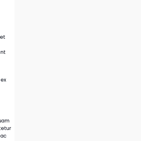
 et
ant
 ex
quam
tetur
 ac