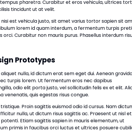
tempus pharetra. Curabitur et eros vehicula, ultrices tort
sis tincidunt ut at velit.
 nisi est vehicula justo, sit amet varius tortor sapien sit a
tibulum lorem id quam interdum, a fermentum turpis pret
us orci. Curabitur non mauris purus. Phasellus interdum risu
sign Prototypes
s aliquet nulla, id dictum erat sem eget dui. Aenean gravida
c nec turpis lorem. Ut fermentum eros nec dapibus
la, odio elit porta justo, vel sollicitudin felis ex et elit. A
rna venenatis, quis egestas risus congue.
us tristique. Proin sagittis euismod odio id cursus. Nam dict
ficitur nulla, ut dictum risus sagittis ac. Praesent ut nisl e
 potenti. Etiam sagittis sapien in mauris elementum, ut
m primis in faucibus orci luctus et ultrices posuere cubil