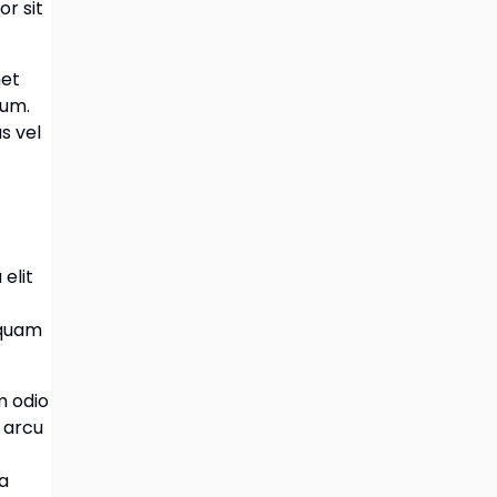
or sit
met
ium.
s vel
 elit
liquam
um odio
t arcu
ia