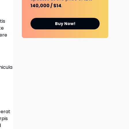
140,000 / $14
.
tis
Buy Now!
te
uere
hicula
cerat
rpis
d